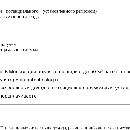
ше «потенциального», установленного регионом)
 для сезонной аренды
 получен
т реального дохода
. В Москве для объекта площадью до 50 м² патент стои
кулятору на
patent.nalog.ru
.
 не реальный доход, а потенциально возможный, уста
переплачиваете.
ИП независимо от наличия дохода, размера прибыли и фактическо