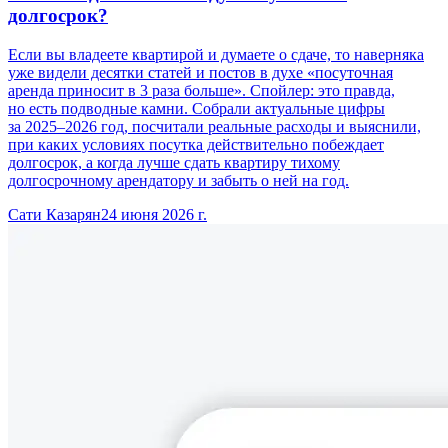
долгосрок?
Если вы владеете квартирой и думаете о сдаче, то наверняка
уже видели десятки статей и постов в духе «посуточная
аренда приносит в 3 раза больше». Спойлер: это правда,
но есть подводные камни. Собрали актуальные цифры
за 2025–2026 год, посчитали реальные расходы и выяснили,
при каких условиях посутка действительно побеждает
долгосрок, а когда лучше сдать квартиру тихому
долгосрочному арендатору и забыть о ней на год.
Сати Казарян
24 июня 2026 г.