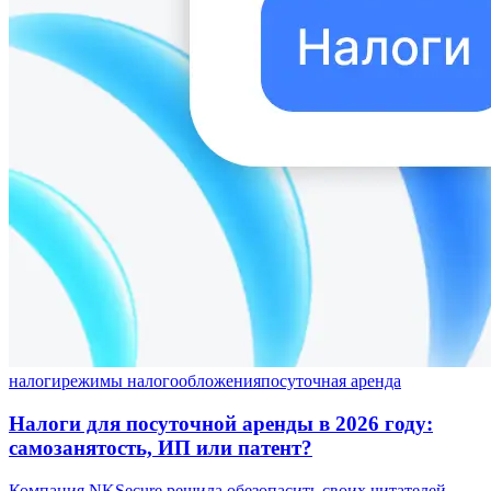
налоги
режимы налогообложения
посуточная аренда
Налоги для посуточной аренды в 2026 году:
самозанятость, ИП или патент?
Компания NKSecure решила обезопасить своих читателей