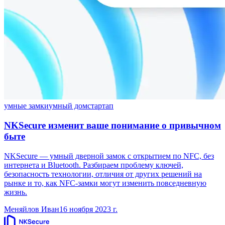
умные замки
умный дом
стартап
NKSecure изменит ваше понимание о привычном
быте
NKSecure — умный дверной замок с открытием по NFC, без
интернета и Bluetooth. Разбираем проблему ключей,
безопасность технологии, отличия от других решений на
рынке и то, как NFC-замки могут изменить повседневную
жизнь.
Меняйлов Иван
16 ноября 2023 г.