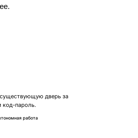
ее.
а существующую дверь за
 код-пароль.
втономная работа
gram