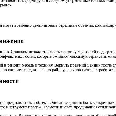
 отзывов. Так формируется статус «Суперхозяина» или высокий 
 рынок.
 могут временно демпинговать отдельные объекты, компенсируя
онижение
ицию. Слишком низкая стоимость формирует у гостей подозрение:
конфликтных гостей, которые ожидают максимум сервиса за мин
й в ремонт, мебель и технику. Вернуть прежний ценник после дл
нно снижает средний чек по району, и рынок начинает работать
нности
о представленный объект. Описание должно быть конкретным и 
это инструмент продаж. Грамотный свет, продуманная стилизац
заселения. Дополнительно можно создать полноценный гостевой