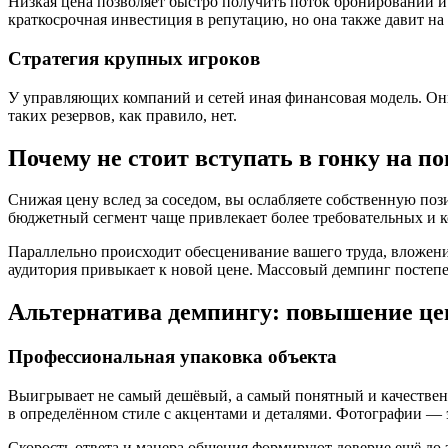
Низкая цена позволяет быстро получить поток бронирований и
краткосрочная инвестиция в репутацию, но она также давит на
Стратегия крупных игроков
У управляющих компаний и сетей иная финансовая модель. Они
таких резервов, как правило, нет.
Почему не стоит вступать в гонку на п
Снижая цену вслед за соседом, вы ослабляете собственную поз
бюджетный сегмент чаще привлекает более требовательных и 
Параллельно происходит обесценивание вашего труда, вложени
аудитория привыкает к новой цене. Массовый демпинг постепе
Альтернатива демпингу: повышение це
Профессиональная упаковка объекта
Выигрывает не самый дешёвый, а самый понятный и качественн
в определённом стиле с акцентами и деталями. Фотографии — 
Скорость ответа и манера общения формируют доверие ещё до 