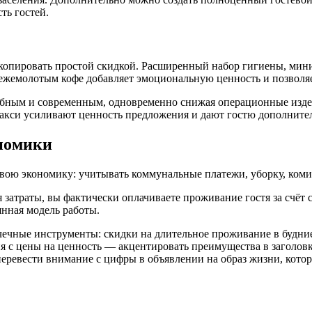
ть гостей.
скопировать простой скидкой. Расширенный набор гигиены, мин
жемолотым кофе добавляет эмоциональную ценность и позволяет
удобным и современным, одновременно снижая операционные изд
акси усиливают ценность предложения и дают гостю дополните
ономики
свою экономику: учитывать коммунальные платежи, уборку, ком
затраты, вы фактически оплачиваете проживание гостя за счёт с
янная модель работы.
чечные инструменты: скидки на длительное проживание в будни
 с цены на ценность — акцентировать преимущества в заголовке
еревести внимание с цифры в объявлении на образ жизни, котор