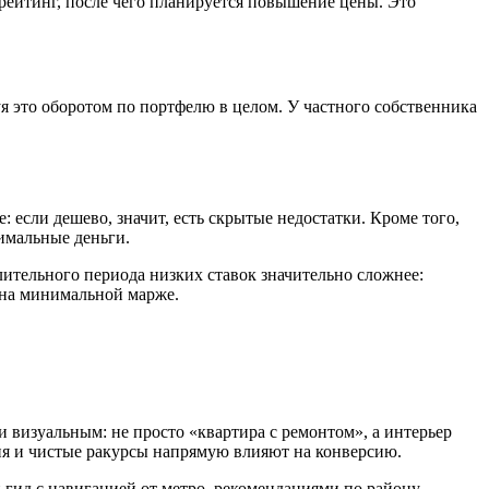
рейтинг, после чего планируется повышение цены. Это
 это оборотом по портфелю в целом. У частного собственника
 если дешево, значит, есть скрытые недостатки. Кроме того,
имальные деньги.
ительного периода низких ставок значительно сложнее:
 на минимальной марже.
визуальным: не просто «квартира с ремонтом», а интерьер
ия и чистые ракурсы напрямую влияют на конверсию.
 гид с навигацией от метро, рекомендациями по району